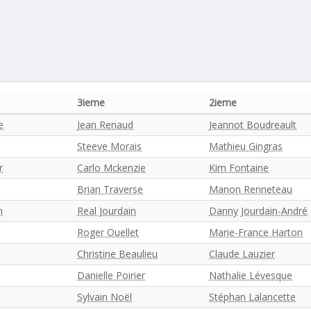
3ieme
2ieme
e
Jean Renaud
Jeannot Boudreault
Steeve Morais
Mathieu Gingras
r
Carlo Mckenzie
Kim Fontaine
Brian Traverse
Manon Renneteau
n
Real Jourdain
Danny Jourdain-André
Roger Ouellet
Marie-France Harton
Christine Beaulieu
Claude Lauzier
Danielle Poirier
Nathalie Lévesque
Sylvain Noël
Stéphan Lalancette