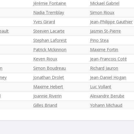
Jérémie Fontaine
Mickael Gabriel
Nadia Tremblay
Simon Rioux
Yves Girard
Jean-Philippe Gauthier
eault
Steeven Lacarte
Jasmin St-Pierre
Stephan Laforest
Pino Stea
Patrick Mckinnon
Maxime Fortin
Keven Rioux
Jean-Francois Coté
on
Simon Boudreau
Richard Jauron
oney
Jonathan Drolet
Jean-Daniel Hogan
Maxime Hebert
Luc Vollant
d
Joannie Riverin
Alexandre Berube
Gilles Briand
Yohann Michaud