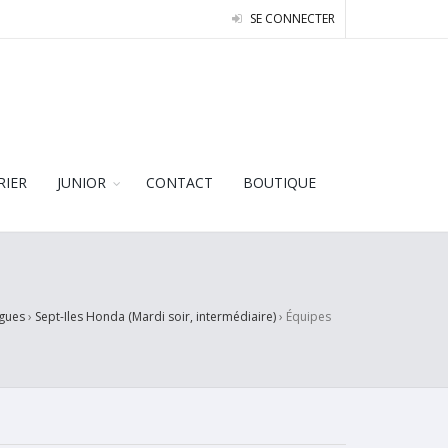
SE CONNECTER
RIER
JUNIOR
CONTACT
BOUTIQUE
igues
›
Sept-Iles Honda (Mardi soir, intermédiaire)
›
Équipes