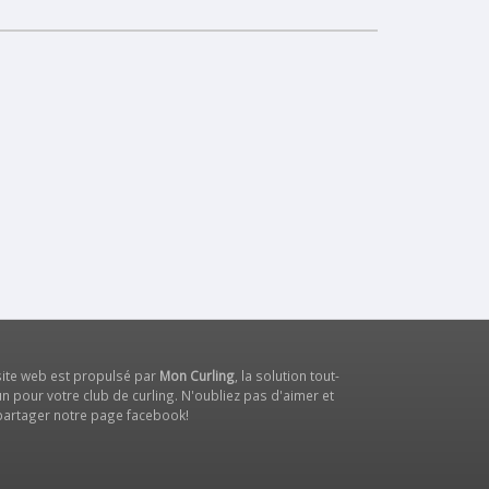
site web est propulsé par
Mon Curling
, la solution tout-
n pour votre club de curling. N'oubliez pas d'aimer et
partager notre
page facebook
!