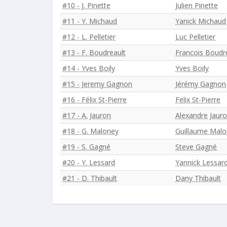
#10 - J. Pinette
Julien Pinette
#11 - Y. Michaud
Yanick Michaud
#12 - L. Pelletier
Luc Pelletier
#13 - F. Boudreault
Francois Boudr
#14 - Yves Boily
Yves Boily
#15 - Jeremy Gagnon
Jérémy Gagnon
#16 - Félix St-Pierre
Felix St-Pierre
#17 - A. Jauron
Alexandre Jaur
#18 - G. Maloney
Guillaume Mal
#19 - S. Gagné
Steve Gagné
#20 - Y. Lessard
Yannick Lessar
#21 - D. Thibault
Dany Thibault