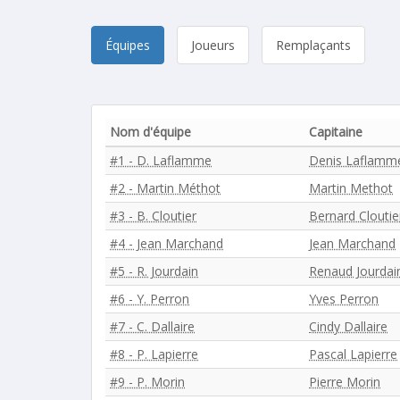
Équipes
Joueurs
Remplaçants
Nom d'équipe
Capitaine
#1 - D. Laflamme
Denis Laflamm
#2 - Martin Méthot
Martin Methot
#3 - B. Cloutier
Bernard Cloutie
#4 - Jean Marchand
Jean Marchand
#5 - R. Jourdain
Renaud Jourdai
#6 - Y. Perron
Yves Perron
#7 - C. Dallaire
Cindy Dallaire
#8 - P. Lapierre
Pascal Lapierre
#9 - P. Morin
Pierre Morin