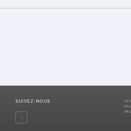
Ce 
SUIVEZ-NOUS
en-u
de 