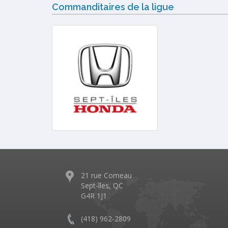
Commanditaires de la ligue
21 rue Comeau
Sept-îles, QC
G4R 1J1
(418) 962-2809