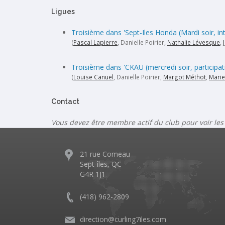
Ligues
Troisième dans 'Sept-Iles Honda (Mardi soir, in
(
Pascal Lapierre
, Danielle Poirier,
Nathalie Lévesque
,
Troisième dans 'CKAU (mercredi soir, participat
(
Louise Canuel
, Danielle Poirier,
Margot Méthot
,
Marie
Contact
Vous devez être membre actif du club pour voir les
21 rue Comeau
Sept-îles, QC
G4R 1J1
(418) 962-2809
direction@curling7iles.com