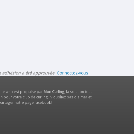
re adhésion a été approuvée.
Connectez-vous
site web est propulsé par
Mon Curling
, la solution tout-
n pour votre club de curling. N'oubliez pas d'aimer et
partager notre
page facebook
!