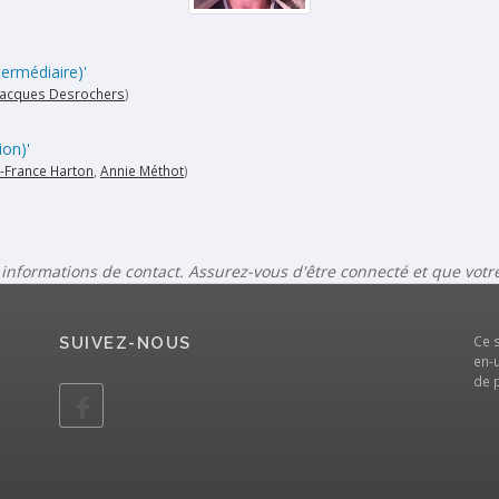
termédiaire)'
Jacques Desrochers
)
ion)'
-France Harton
,
Annie Méthot
)
 informations de contact. Assurez-vous d'être connecté et que vot
Ce 
SUIVEZ-NOUS
en-u
de 