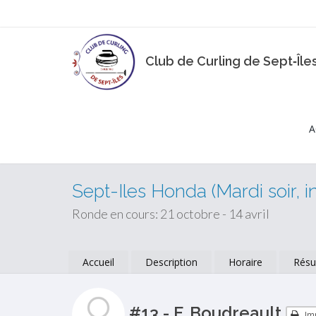
Club de Curling de Sept‑Île
A
Sept-Iles Honda (Mardi soir, i
Ronde en cours: 21 octobre - 14 avril
Accueil
Description
Horaire
Résu
#13 - F. Boudreault
Im