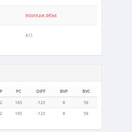
Victoire par défaut
4-11
P
PC
DIFF
BVP
BVC
2
165
-123
8
56
2
165
-123
8
56