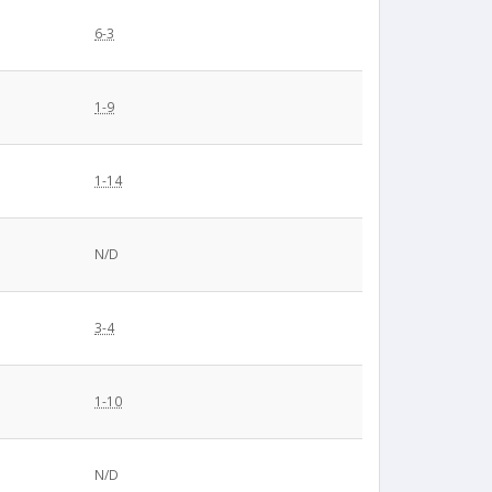
6-3
1-9
1-14
N/D
3-4
1-10
N/D