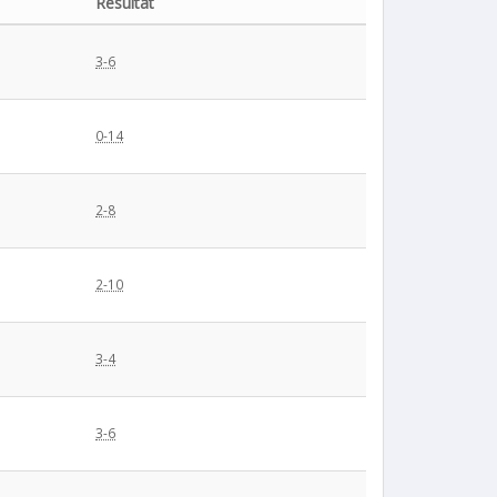
Résultat
3-6
0-14
2-8
2-10
3-4
3-6