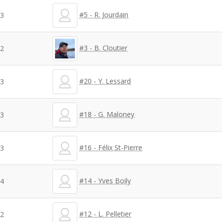
#5 - R. Jourdain
3
#3 - B. Cloutier
2
#20 - Y. Lessard
3
#18 - G. Maloney
3
#16 - Félix St-Pierre
3
#14 - Yves Boily
4
#12 - L. Pelletier
2