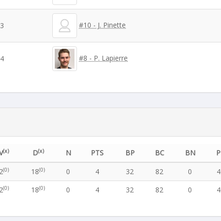
#10 - J. Pinette
3
#8 - P. Lapierre
4
(x)
(x)
V
D
N
PTS
BP
BC
BN
P
(0)
(0)
2
18
0
4
32
82
0
4
(0)
(0)
2
18
0
4
32
82
0
4