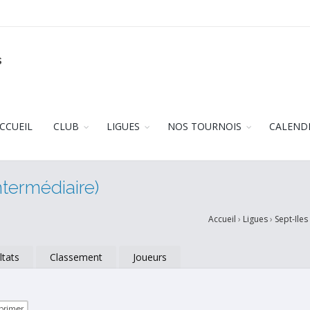
s
CCUEIL
CLUB
LIGUES
NOS TOURNOIS
CALEND
ntermédiaire)
Accueil
›
Ligues
›
Sept-Iles
ltats
Classement
Joueurs
primer