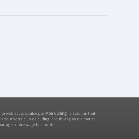
site web est propulsé par
Mon Curling
, la solution tout-
n pour votre club de curling. N'oubliez pas d'aimer et
partager notre
page facebook
!