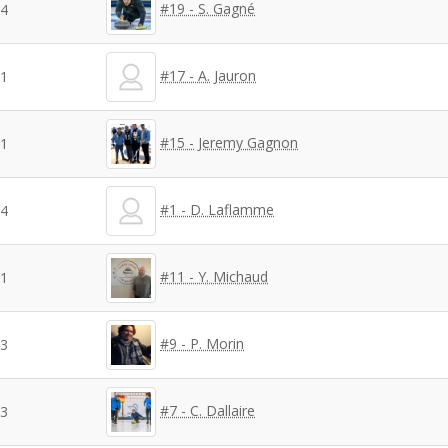
#19 - S. Gagné
4
#17 - A. Jauron
1
#15 - Jeremy Gagnon
1
#1 - D. Laflamme
4
#11 - Y. Michaud
1
#9 - P. Morin
3
#7 - C. Dallaire
3