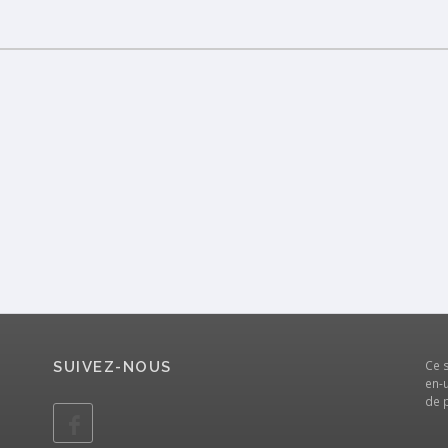
Ce 
SUIVEZ-NOUS
en-u
de 