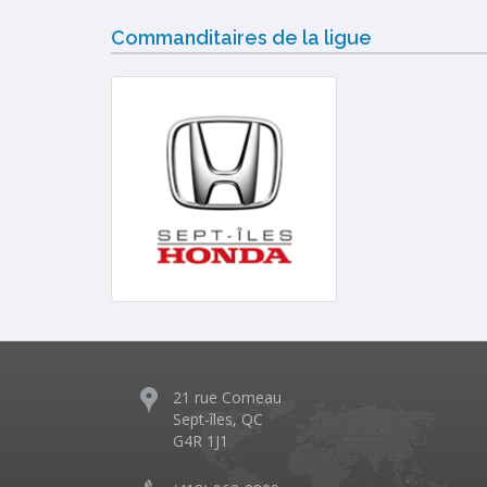
Commanditaires de la ligue
21 rue Comeau
Sept-îles, QC
G4R 1J1