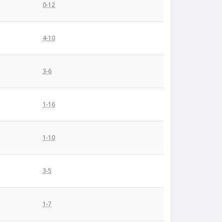
0-12
4-10
3-6
1-16
1-10
3-5
1-7