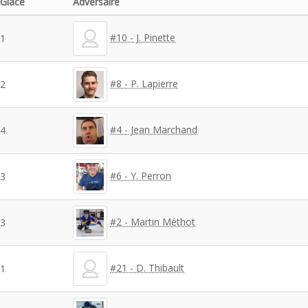
Glace
Adversaire
#10 - J. Pinette
1
#8 - P. Lapierre
2
#4 - Jean Marchand
4
#6 - Y. Perron
3
#2 - Martin Méthot
3
#21 - D. Thibault
1