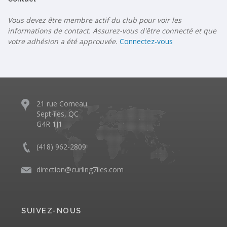
Vous devez être membre actif du club pour voir les
informations de contact. Assurez-vous d'être connecté et que
votre adhésion a été approuvée.
Connectez-vous
21 rue Comeau
Sept-îles, QC
G4R 1J1
(418) 962-2809
direction@curling7iles.com
SUIVEZ-NOUS