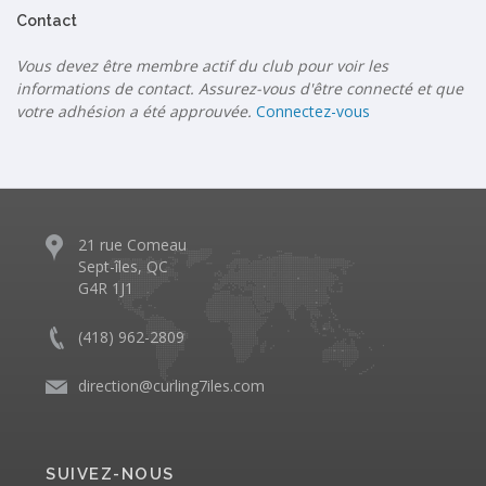
Contact
Vous devez être membre actif du club pour voir les
informations de contact. Assurez-vous d'être connecté et que
votre adhésion a été approuvée.
Connectez-vous
21 rue Comeau
Sept-îles, QC
G4R 1J1
(418) 962-2809
direction@curling7iles.com
SUIVEZ-NOUS