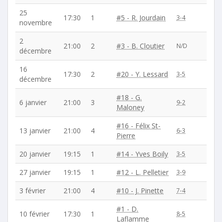
25
17:30
1
#5 - R. Jourdain
3-4
novembre
2
21:00
2
#3 - B. Cloutier
N/D
décembre
16
17:30
2
#20 - Y. Lessard
3-5
décembre
#18 - G.
6 janvier
21:00
3
9-2
Maloney
#16 - Félix St-
13 janvier
21:00
4
6-3
Pierre
20 janvier
19:15
1
#14 - Yves Boily
3-5
27 janvier
19:15
1
#12 - L. Pelletier
3-9
3 février
21:00
4
#10 - J. Pinette
7-4
#1 - D.
10 février
17:30
1
8-5
Laflamme