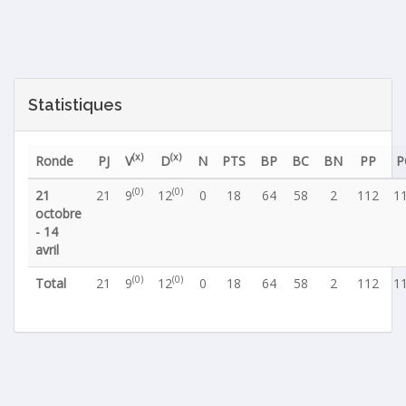
Statistiques
(x)
(x)
Ronde
PJ
V
D
N
PTS
BP
BC
BN
PP
P
(0)
(0)
21
21
9
12
0
18
64
58
2
112
1
octobre
- 14
avril
(0)
(0)
Total
21
9
12
0
18
64
58
2
112
1