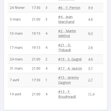
24 février
17:30
3
#6 - Y. Perron
9-4
#4 - Jean
3 mars
21:00
3
4-6
Marchand
#2 - Martin
10 mars
19:15
4
6-3
Méthot
#21 - D.
17 mars
19:15
4
3-6
Thibault
24 mars
21:00
2
#19 - S. Gagné
4-6
31 mars
21:00
4
#17 - A. Jauron
3-7
#15 - Jeremy
7 avril
17:30
1
2-7
Gagnon
#13 - F.
14 avril
21:00
4
11-4
Boudreault