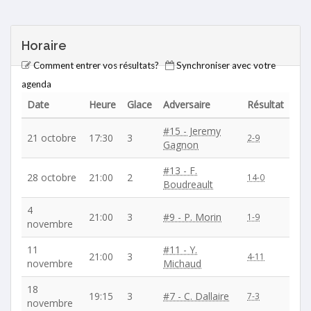
Horaire
Comment entrer vos résultats?
Synchroniser avec votre
agenda
Date
Heure
Glace
Adversaire
Résultat
#15 - Jeremy
21 octobre
17:30
3
2-9
Gagnon
#13 - F.
28 octobre
21:00
2
14-0
Boudreault
4
21:00
3
#9 - P. Morin
1-9
novembre
11
#11 - Y.
21:00
3
4-11
novembre
Michaud
18
19:15
3
#7 - C. Dallaire
7-3
novembre