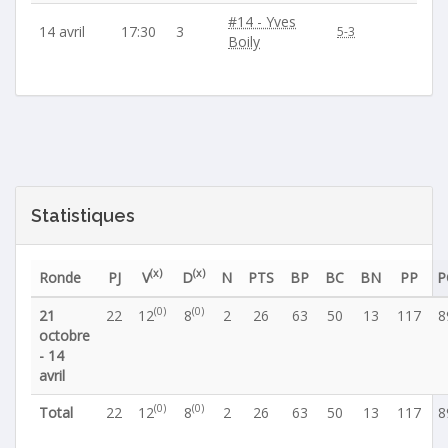
#14 - Yves
14 avril
17:30
3
5-3
Boily
Statistiques
(x)
(x)
Ronde
PJ
V
D
N
PTS
BP
BC
BN
PP
P
(0)
(0)
21
22
12
8
2
26
63
50
13
117
8
octobre
- 14
avril
(0)
(0)
Total
22
12
8
2
26
63
50
13
117
8