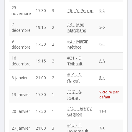
25
17:30
3
#6 - Y. Perron
9-2
novembre
2
#4 - Jean
19:15
2
3-6
décembre
Marchand
9
#2 - Martin
17:30
2
6-3
décembre
Méthot
16
#21 - D.
19:15
2
8-8
décembre
Thibault
#19 - S.
6 janvier
21:00
2
5-4
Gagné
#17 - A.
Victoire par
13 janvier
17:30
1
Jauron
défaut
#15 - Jeremy
20 janvier
17:30
1
11-1
Gagnon
#13 - F.
27 janvier
21:00
3
7-1
Boudreault