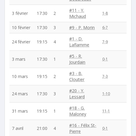
#11 - Y.
3 février
17:30
2
1-8
Michaud
10 février
17:30
3
#9 - P. Morin
6-7
#1 - D.
24 février
19:15
4
7-9
Laflamme
#5 - R.
3 mars
17:30
1
0-1
Jourdain
#3 - B.
10 mars
19:15
2
7-3
Cloutier
#20 - Y.
24 mars
17:30
3
1-10
Lessard
#18 - G.
31 mars
19:15
1
11-1
Maloney
#16 - Félix St-
7 avril
21:00
4
0-1
Pierre