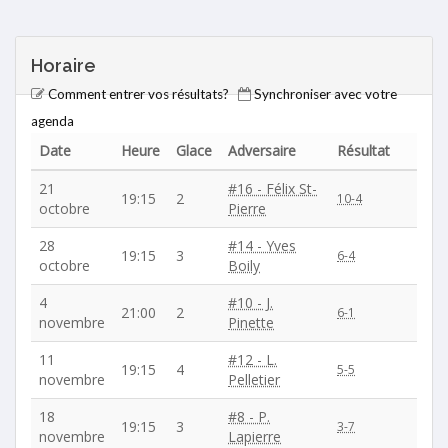
Horaire
Comment entrer vos résultats?
Synchroniser avec votre
agenda
Date
Heure
Glace
Adversaire
Résultat
21
#16 - Félix St-
19:15
2
10-4
octobre
Pierre
28
#14 - Yves
19:15
3
6-4
octobre
Boily
4
#10 - J.
21:00
2
6-1
novembre
Pinette
11
#12 - L.
19:15
4
5-5
novembre
Pelletier
18
#8 - P.
19:15
3
3-7
novembre
Lapierre