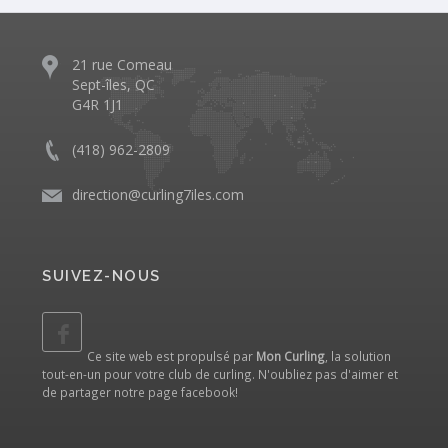
21 rue Comeau
Sept-îles, QC
G4R 1J1
(418) 962-2809
direction@curling7iles.com
SUIVEZ-NOUS
Ce site web est propulsé par
Mon Curling
, la solution
tout-en-un pour votre club de curling. N'oubliez pas d'aimer et
de partager notre
page facebook
!