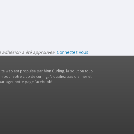
re adhésion a été approuvée.
Connectez-vous
site web est propulsé par
Mon Curling
, la solution tout-
n pour votre club de curling. N'oubliez pas d'aimer et
partager notre
page facebook
!