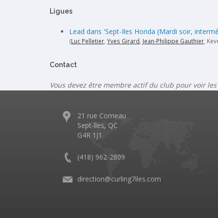
Ligues
Lead dans 'Sept-Iles Honda (Mardi soir, intermé
(
Luc Pelletier
,
Yves Girard
,
Jean-Philippe Gauthier
, Kev
Contact
Vous devez être membre actif du club pour voir les
21 rue Comeau
Sept-îles, QC
G4R 1J1
(418) 962-2809
direction@curling7iles.com