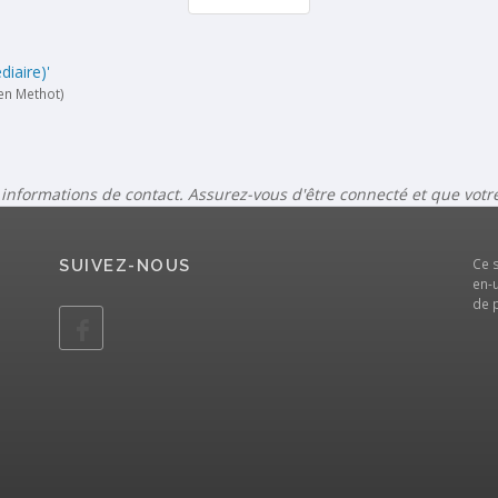
diaire)'
en Methot)
 informations de contact. Assurez-vous d'être connecté et que vot
Ce 
SUIVEZ-NOUS
en-u
de 