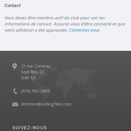
Contact
Vous devez être membre actif du club pour voir les
informations de contact. Assurez-vous d'être connecté et que
votre adhésion a été approuvée.
Connectez-vous
21 rue Comeau
Sept-îles, QC
G4R 1J1
(418) 962-2809
direction@curling7iles.com
SUIVEZ-NOUS