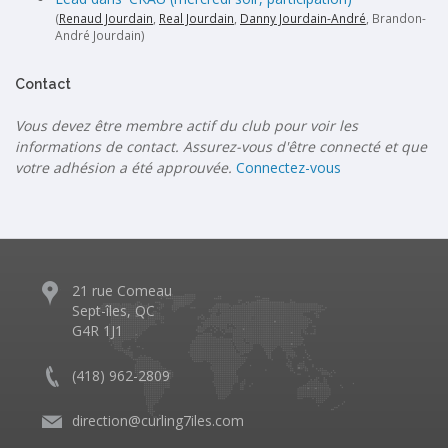
(
Renaud Jourdain
,
Real Jourdain
,
Danny Jourdain-André
, Brandon-
André Jourdain)
Contact
Vous devez être membre actif du club pour voir les
informations de contact. Assurez-vous d'être connecté et que
votre adhésion a été approuvée.
Connectez-vous
21 rue Comeau
Sept-îles, QC
G4R 1J1
(418) 962-2809
direction@curling7iles.com