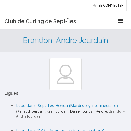
SE CONNECTER
Club de Curling de Sept‑Îles
Brandon-André Jourdain
Ligues
Lead dans 'Sept-Iles Honda (Mardi soir, intermédiaire)'
(
Renaud Jourdain
,
Real Jourdain
,
Danny Jourdain-André
, Brandon-
André Jourdain)
Lead dans 'CKAU (mercredi soir, participation)'