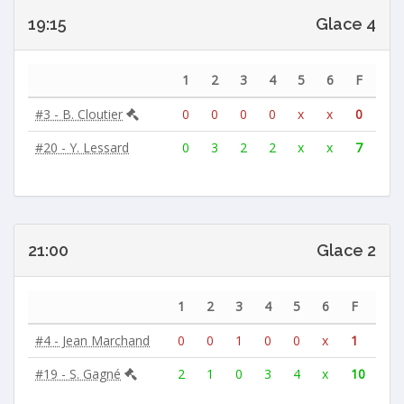
19:15
Glace 4
1
2
3
4
5
6
F
#3 - B. Cloutier
0
0
0
0
x
x
0
#20 - Y. Lessard
0
3
2
2
x
x
7
21:00
Glace 2
1
2
3
4
5
6
F
#4 - Jean Marchand
0
0
1
0
0
x
1
#19 - S. Gagné
2
1
0
3
4
x
10