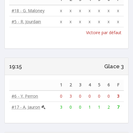
#18 - G. Maloney
x
x
x
x
x
x
x
#5 - R. Jourdain
x
x
x
x
x
x
x
Victoire par défaut
19:15
Glace 3
1
2
3
4
5
6
F
#6 - Y. Perron
0
3
0
0
0
0
3
#17 - A. Jauron
3
0
0
1
1
2
7