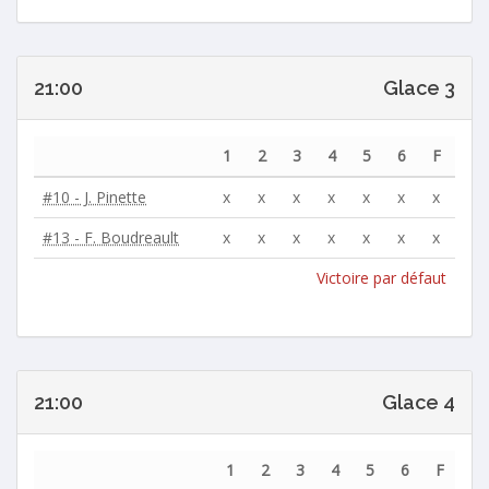
21:00
Glace 3
1
2
3
4
5
6
F
#10 - J. Pinette
x
x
x
x
x
x
x
#13 - F. Boudreault
x
x
x
x
x
x
x
Victoire par défaut
21:00
Glace 4
1
2
3
4
5
6
F