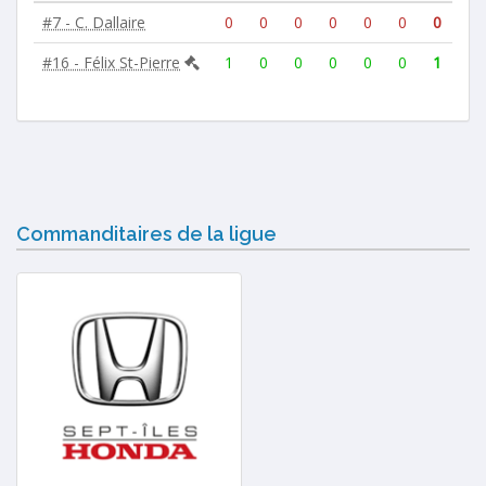
#7 - C. Dallaire
0
0
0
0
0
0
0
#16 - Félix St-Pierre
1
0
0
0
0
0
1
Commanditaires de la ligue