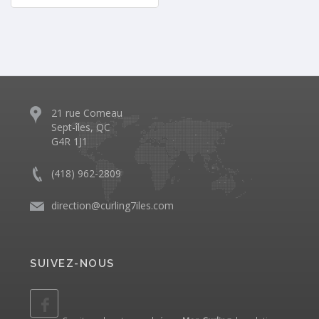
21 rue Comeau
Sept-îles, QC
G4R 1J1
(418) 962-2809
direction@curling7iles.com
SUIVEZ-NOUS