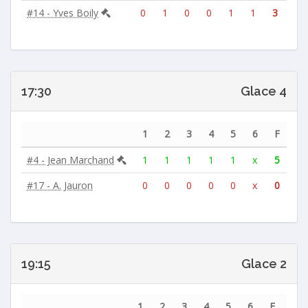
#14 - Yves Boily
0
1
0
0
1
1
3
17:30
Glace 4
1
2
3
4
5
6
F
#4 - Jean Marchand
1
1
1
1
1
x
5
#17 - A. Jauron
0
0
0
0
0
x
0
19:15
Glace 2
1
2
3
4
5
6
F