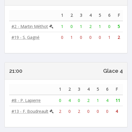
1
2
3
4
5
6
F
#2 - Martin Méthot
1
0
1
2
1
0
5
#19 - S. Gagné
0
1
0
0
0
1
2
21:00
Glace 4
1
2
3
4
5
6
F
#8 - P. Lapierre
0
4
0
2
1
4
11
#13 - F. Boudreault
2
0
2
0
0
0
4