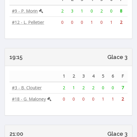
#9 - P. Morin
2
3
1
0
2
0
8
#12 - L. Pelletier
0
0
0
1
0
1
2
19:15
Glace 3
1
2
3
4
5
6
F
#3 - B. Cloutier
2
1
2
2
0
0
7
#18 - G. Maloney
0
0
0
0
1
1
2
21:00
Glace 3