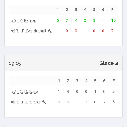
1
2
3
4
5
6
F
#6 - Y. Perron
0
2
4
0
3
1
10
#13 - F. Boudreault
1
0
0
1
0
0
2
19:15
Glace 4
1
2
3
4
5
6
F
#7 - C. Dallaire
1
3
0
0
1
0
5
#12 - L. Pelletier
0
0
1
2
0
2
5