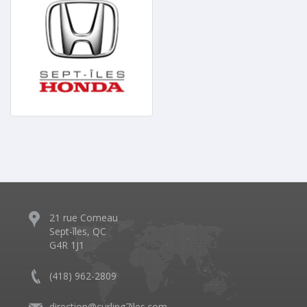
21 rue Comeau
Sept-îles, QC
G4R 1J1
(418) 962-2809
direction@curling7iles.com