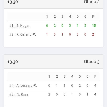
13:30
Glace 2
1
2
3
4
5
6
F
#1 - S. Hogan
0
2
0
5
1
5
13
#8 - R. Garand
1
0
1
0
0
0
2
13:30
Glace 3
1
2
3
4
5
6
F
#4 - A. Lessard
0
1
1
0
2
0
4
#3 - N. Ross
2
0
0
1
0
1
4