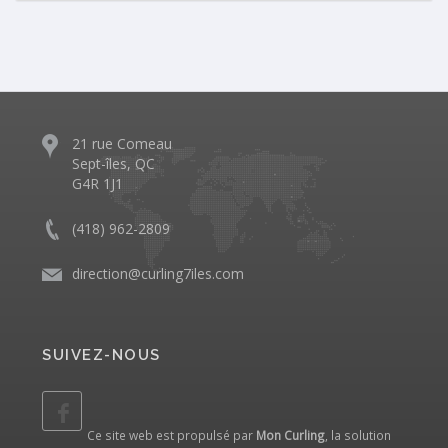
21 rue Comeau
Sept-îles, QC
G4R 1J1
(418) 962-2809
direction@curling7iles.com
SUIVEZ-NOUS
Ce site web est propulsé par
Mon Curling
, la solution