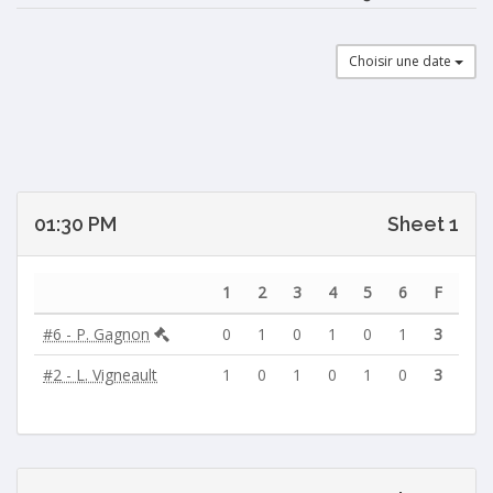
Choisir une date
01:30 PM
Sheet 1
1
2
3
4
5
6
F
#6 - P. Gagnon
0
1
0
1
0
1
3
#2 - L. Vigneault
1
0
1
0
1
0
3