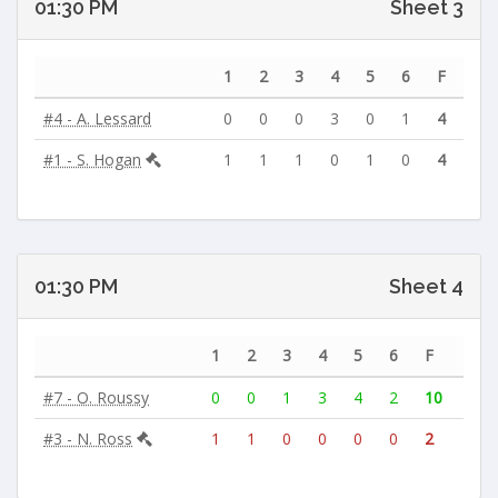
01:30 PM
Sheet 3
1
2
3
4
5
6
F
#4 - A. Lessard
0
0
0
3
0
1
4
#1 - S. Hogan
1
1
1
0
1
0
4
01:30 PM
Sheet 4
1
2
3
4
5
6
F
#7 - O. Roussy
0
0
1
3
4
2
10
#3 - N. Ross
1
1
0
0
0
0
2