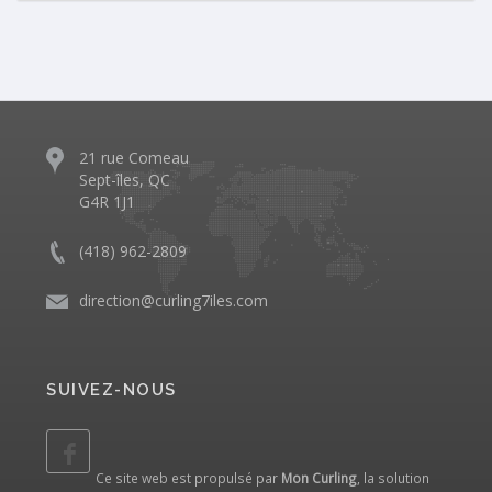
21 rue Comeau
Sept-îles, QC
G4R 1J1
(418) 962-2809
direction@curling7iles.com
SUIVEZ-NOUS
Ce site web est propulsé par
Mon Curling
, la solution