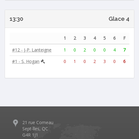
13:30
Glace 4
1
2
3
4
5
6
F
#12 - J-P. Lanteigne
1
0
2
0
0
4
7
#1 - S. Hogan
0
1
0
2
3
0
6
21 rue Comeau
Sept-îles, QC
G4R 1J1