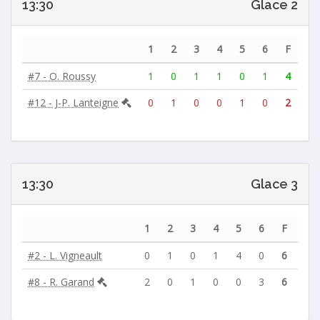
13:30
Glace 2
1
2
3
4
5
6
F
#7 - O. Roussy
1
0
1
1
0
1
4
#12 - J-P. Lanteigne
0
1
0
0
1
0
2
13:30
Glace 3
1
2
3
4
5
6
F
#2 - L. Vigneault
0
1
0
1
4
0
6
#8 - R. Garand
2
0
1
0
0
3
6