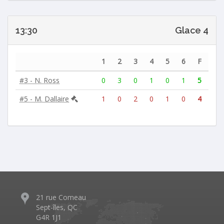
13:30
Glace 4
1
2
3
4
5
6
F
#3 - N. Ross
0
3
0
1
0
1
5
#5 - M. Dallaire
1
0
2
0
1
0
4
21 rue Comeau
Sept-îles, QC
G4R 1J1