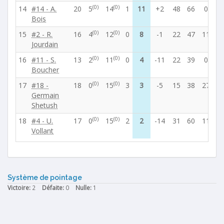
(0)
(0)
14
#14 - A.
20
5
14
1
11
+2
48
66
0
6
Bois
(0)
(0)
15
#2 - R.
16
4
12
0
8
-1
22
47
11
3
Jourdain
(0)
(0)
16
#11 - S.
13
2
11
0
4
-11
22
39
0
3
Boucher
(0)
(0)
17
#18 -
18
0
15
3
3
-5
15
38
27
2
Germain
Shetush
(0)
(0)
18
#4 - U.
17
0
15
2
2
-14
31
60
11
3
Vollant
Système de pointage
Victoire:
2
Défaite:
0
Nulle:
1