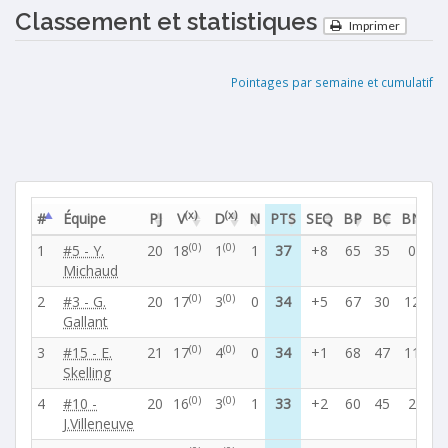
Classement et statistiques
Imprimer
Pointages par semaine et cumulatif
(x)
(x)
#
Équipe
PJ
V
D
N
PTS
SEQ
BP
BC
BN
P
(0)
(0)
1
#5 - Y.
20
18
1
1
37
+8
65
35
0
13
Michaud
(0)
(0)
2
#3 - G.
20
17
3
0
34
+5
67
30
12
11
Gallant
(0)
(0)
3
#15 - E.
21
17
4
0
34
+1
68
47
11
12
Skelling
(0)
(0)
4
#10 -
20
16
3
1
33
+2
60
45
2
12
J.Villeneuve