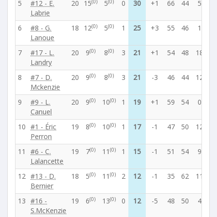
(0)
(0)
5
#12 - E.
20
15
5
0
30
+1
66
44
5
10
Labrie
(0)
(0)
6
#8 - G.
18
12
5
1
25
+3
55
46
1
9
Lanoue
(0)
(0)
7
#17 - L.
20
9
8
3
21
+1
54
48
18
10
Landry
(0)
(0)
8
#7 - D.
20
9
8
3
21
-3
46
44
12
8
Mckenzie
(0)
(0)
9
#9 - L.
20
9
10
1
19
+1
59
54
0
9
Canuel
(0)
(0)
10
#1 - Éric
19
8
10
1
17
-1
47
50
12
9
Perron
(0)
(0)
11
#6 - C.
19
7
11
1
15
-1
51
54
9
8
Lalancette
(0)
(0)
12
#13 - D.
18
5
11
2
12
-1
35
62
11
5
Bernier
(0)
(0)
13
#16 -
19
6
13
0
12
-5
48
50
4
8
S.McKenzie