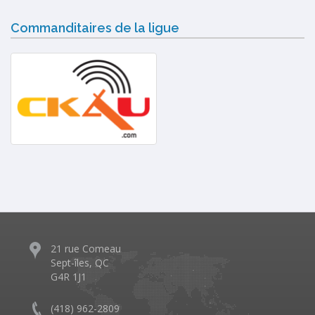
Commanditaires de la ligue
21 rue Comeau
Sept-îles, QC
G4R 1J1
(418) 962-2809