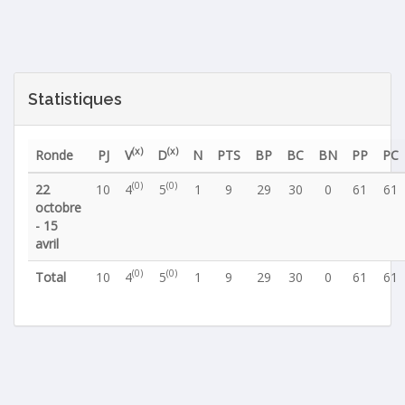
Statistiques
(x)
(x)
Ronde
PJ
V
D
N
PTS
BP
BC
BN
PP
PC
(0)
(0)
22
10
4
5
1
9
29
30
0
61
61
octobre
- 15
avril
(0)
(0)
Total
10
4
5
1
9
29
30
0
61
61