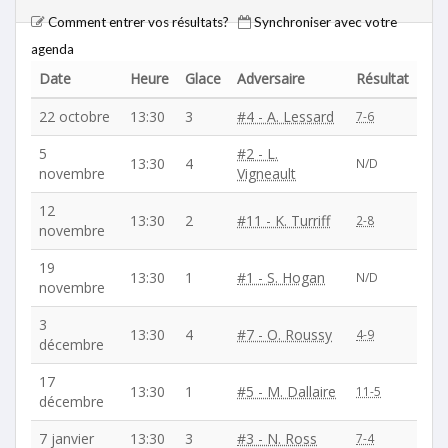
Comment entrer vos résultats?
Synchroniser avec votre
agenda
Date
Heure
Glace
Adversaire
Résultat
22 octobre
13:30
3
#4 - A. Lessard
7-6
5
#2 - L.
13:30
4
N/D
novembre
Vigneault
12
13:30
2
#11 - K. Turriff
2-8
novembre
19
13:30
1
#1 - S. Hogan
N/D
novembre
3
13:30
4
#7 - O. Roussy
4-9
décembre
17
13:30
1
#5 - M. Dallaire
11-5
décembre
7 janvier
13:30
3
#3 - N. Ross
7-4