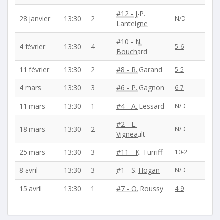
#12 - J-P.
28 janvier
13:30
2
N/D
Lanteigne
#10 - N.
4 février
13:30
4
5-6
Bouchard
11 février
13:30
2
#8 - R. Garand
5-5
4 mars
13:30
3
#6 - P. Gagnon
6-7
11 mars
13:30
1
#4 - A. Lessard
N/D
#2 - L.
18 mars
13:30
2
N/D
Vigneault
25 mars
13:30
3
#11 - K. Turriff
10-2
8 avril
13:30
3
#1 - S. Hogan
N/D
15 avril
13:30
1
#7 - O. Roussy
4-9