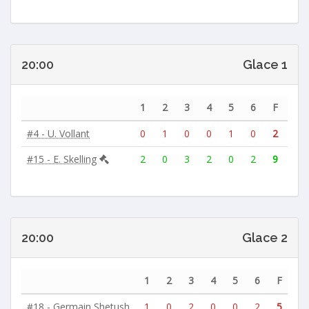
20:00
Glace 1
1
2
3
4
5
6
F
#4 - U. Vollant
0
1
0
0
1
0
2
#15 - E. Skelling
2
0
3
2
0
2
9
20:00
Glace 2
1
2
3
4
5
6
F
#18 - Germain Shetush
1
0
2
0
0
2
5