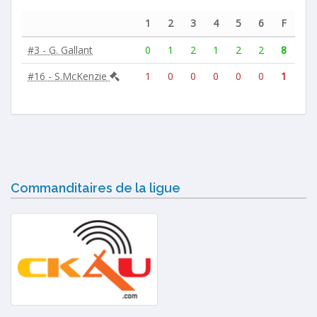
1
2
3
4
5
6
F
#3 - G. Gallant
0
1
2
1
2
2
8
#16 - S.McKenzie
1
0
0
0
0
0
1
Commanditaires de la ligue