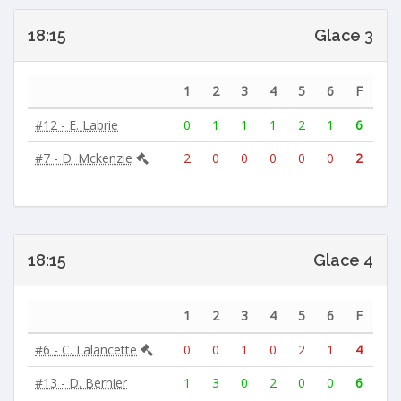
18:15
Glace 3
1
2
3
4
5
6
F
#12 - E. Labrie
0
1
1
1
2
1
6
#7 - D. Mckenzie
2
0
0
0
0
0
2
18:15
Glace 4
1
2
3
4
5
6
F
#6 - C. Lalancette
0
0
1
0
2
1
4
#13 - D. Bernier
1
3
0
2
0
0
6