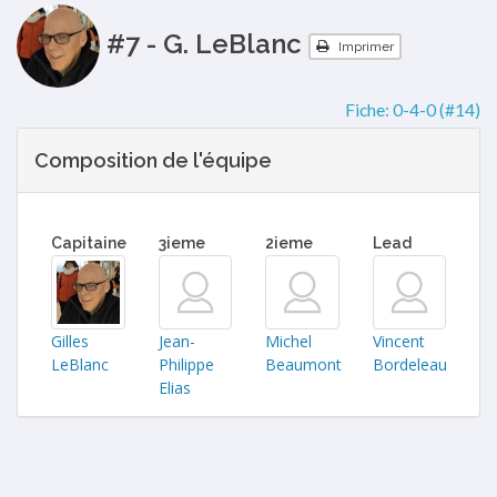
#7 - G. LeBlanc
Imprimer
Fiche:
0-4-0 (#14)
Composition de l'équipe
Capitaine
3ieme
2ieme
Lead
Gilles
Jean-
Michel
Vincent
LeBlanc
Philippe
Beaumont
Bordeleau
Elias