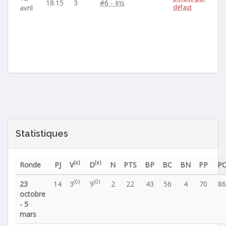
18:15
3
#6 - Iris
avril
défaut
Statistiques
(x)
(x)
Ronde
PJ
V
D
N
PTS
BP
BC
BN
PP
P
(0)
(0)
23
14
3
9
2
22
43
56
4
70
86
octobre
- 5
mars