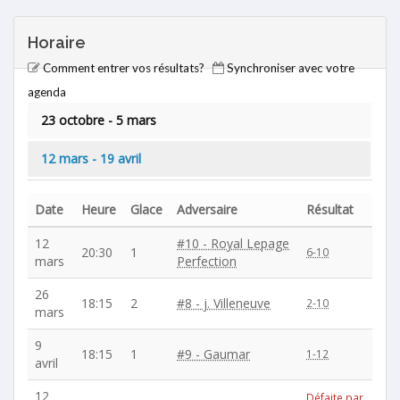
Horaire
Comment entrer vos résultats?
Synchroniser avec votre
agenda
23 octobre - 5 mars
12 mars - 19 avril
Date
Heure
Glace
Adversaire
Résultat
12
#10 - Royal Lepage
20:30
1
6-10
mars
Perfection
26
18:15
2
#8 - j. Villeneuve
2-10
mars
9
18:15
1
#9 - Gaumar
1-12
avril
12
Défaite par