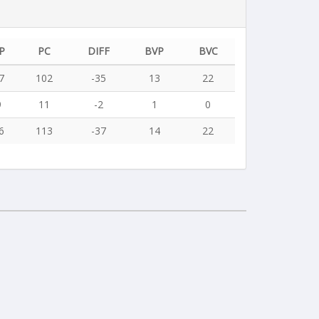
P
PC
DIFF
BVP
BVC
7
102
-35
13
22
9
11
-2
1
0
6
113
-37
14
22