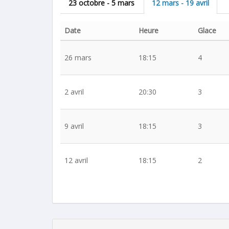
23 octobre - 5 mars
12 mars - 19 avril
Date
Heure
Glace
26 mars
18:15
4
2 avril
20:30
3
9 avril
18:15
3
12 avril
18:15
2