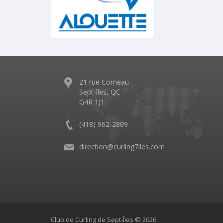
21 rue Comeau
Sept-îles, QC
G4R 1J1
(418) 962-2809
direction@curling7iles.com
Club de Curling de Sept-Îles © 2026