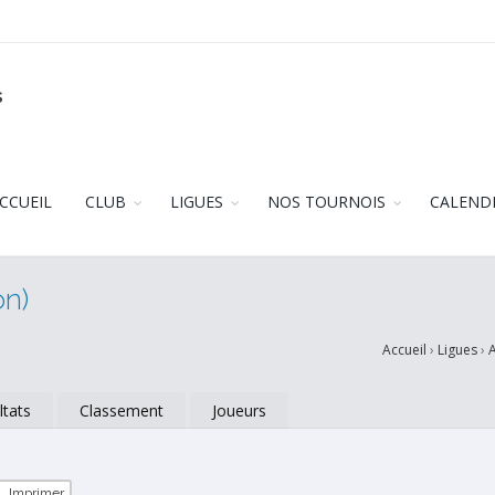
s
CCUEIL
CLUB
LIGUES
NOS TOURNOIS
CALEND
on)
Accueil
›
Ligues
›
A
ltats
Classement
Joueurs
Imprimer