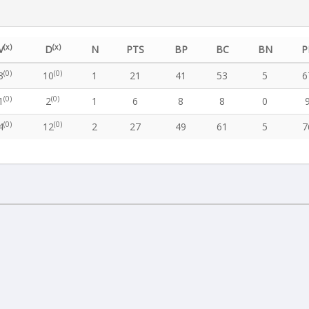
(x)
(x)
V
D
N
PTS
BP
BC
BN
P
(0)
(0)
3
10
1
21
41
53
5
6
(0)
(0)
1
2
1
6
8
8
0
(0)
(0)
4
12
2
27
49
61
5
7