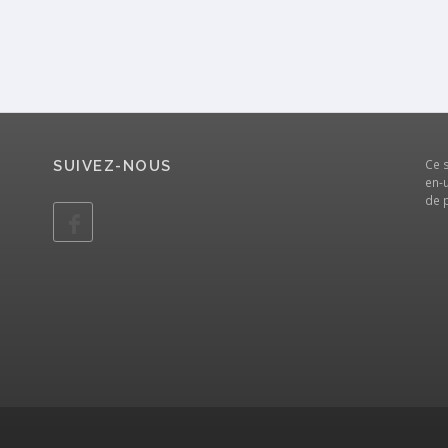
Ce 
SUIVEZ-NOUS
en-u
de 