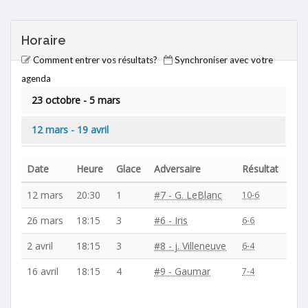
Horaire
Comment entrer vos résultats?
Synchroniser avec votre
agenda
23 octobre - 5 mars
12 mars - 19 avril
Date
Heure
Glace
Adversaire
Résultat
12 mars
20:30
1
#7 - G. LeBlanc
10-6
26 mars
18:15
3
#6 - Iris
6-6
2 avril
18:15
3
#8 - j. Villeneuve
6-4
16 avril
18:15
4
#9 - Gaumar
7-4