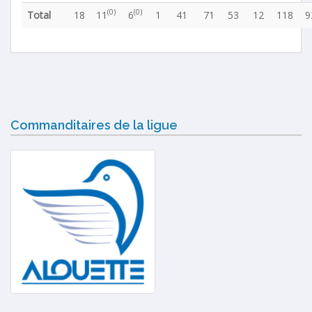
(0)
(0)
Total
18
11
6
1
41
71
53
12
118
9
Commanditaires de la ligue