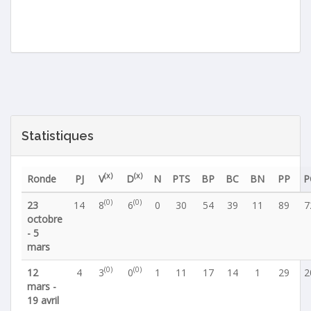
Statistiques
(x)
(x)
Ronde
PJ
V
D
N
PTS
BP
BC
BN
PP
P
(0)
(0)
23
14
8
6
0
30
54
39
11
89
7
octobre
- 5
mars
(0)
(0)
12
4
3
0
1
11
17
14
1
29
2
mars -
19 avril