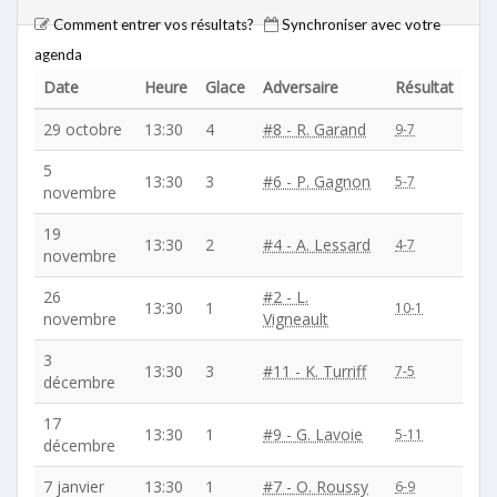
Comment entrer vos résultats?
Synchroniser avec votre
agenda
Date
Heure
Glace
Adversaire
Résultat
29 octobre
13:30
4
#8 - R. Garand
9-7
5
13:30
3
#6 - P. Gagnon
5-7
novembre
19
13:30
2
#4 - A. Lessard
4-7
novembre
26
#2 - L.
13:30
1
10-1
novembre
Vigneault
3
13:30
3
#11 - K. Turriff
7-5
décembre
17
13:30
1
#9 - G. Lavoie
5-11
décembre
7 janvier
13:30
1
#7 - O. Roussy
6-9