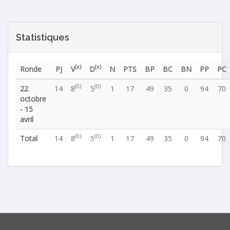
Statistiques
(x)
(x)
Ronde
PJ
V
D
N
PTS
BP
BC
BN
PP
PC
(0)
(0)
22
14
8
5
1
17
49
35
0
94
70
octobre
- 15
avril
(0)
(0)
Total
14
8
5
1
17
49
35
0
94
70