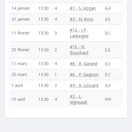
14 janvier
13:30
4
#1 - S. Hogan
6-4
21 janvier
13:30
4
#3 - N. Ross
4-5
#12 - J-P.
11 février
13:30
3
9-1
Lanteigne
#10 - N.
25 février
13:30
2
5-5
Bouchard
11 mars
13:30
4
#8 - R. Garand
6-3
25 mars
13:30
1
#6 - P. Gagnon
9-1
1 avril
13:30
3
#4 - A. Lessard
9-4
#2 - L.
15 avril
13:30
4
N/D
Vigneault