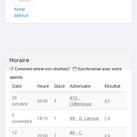
Annie
Méthot
Horaire
Comment entrer vos résultats?
Synchroniser avec votre
agenda
Date
Heure
Glace
Adversaire
Résultat
29
#10 -
20:00
3
4-5
octobre
J.Villeneuve
5
18:15
1
#8 - G. Lanoue
7-4
novembre
12
#6 - C.
20:00
2
3-4