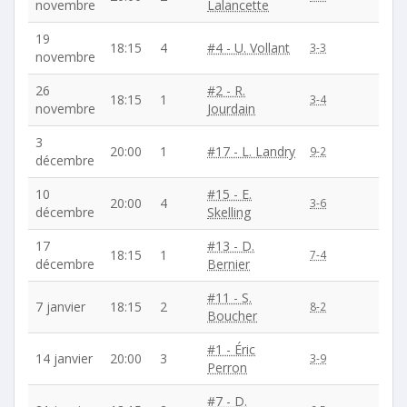
novembre
Lalancette
19
18:15
4
#4 - U. Vollant
3-3
novembre
26
#2 - R.
18:15
1
3-4
novembre
Jourdain
3
20:00
1
#17 - L. Landry
9-2
décembre
10
#15 - E.
20:00
4
3-6
décembre
Skelling
17
#13 - D.
18:15
1
7-4
décembre
Bernier
#11 - S.
7 janvier
18:15
2
8-2
Boucher
#1 - Éric
14 janvier
20:00
3
3-9
Perron
#7 - D.