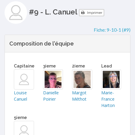
#9 - L. Canuel
Imprimer
Fiche:
9-10-1 (#9)
Composition de l'équipe
Capitaine
3ieme
2ieme
Lead
Louise
Danielle
Margot
Marie-
Canuel
Poirier
Méthot
France
Harton
5ieme