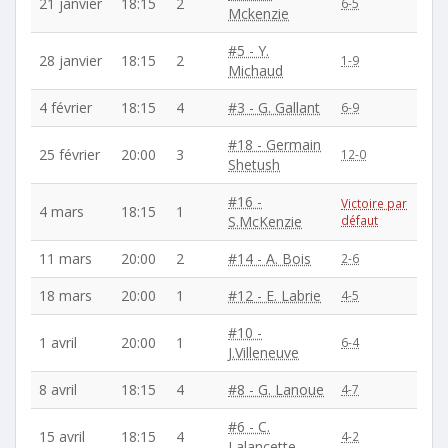
21 janvier
18:15
2
6-5
Mckenzie
#5 - Y.
28 janvier
18:15
2
1-9
Michaud
4 février
18:15
4
#3 - G. Gallant
6-9
#18 - Germain
25 février
20:00
3
12-0
Shetush
#16 -
Victoire par
4 mars
18:15
1
S.McKenzie
défaut
11 mars
20:00
2
#14 - A. Bois
2-6
18 mars
20:00
1
#12 - E. Labrie
4-5
#10 -
1 avril
20:00
1
6-4
J.Villeneuve
8 avril
18:15
4
#8 - G. Lanoue
4-7
#6 - C.
15 avril
18:15
4
4-2
Lalancette