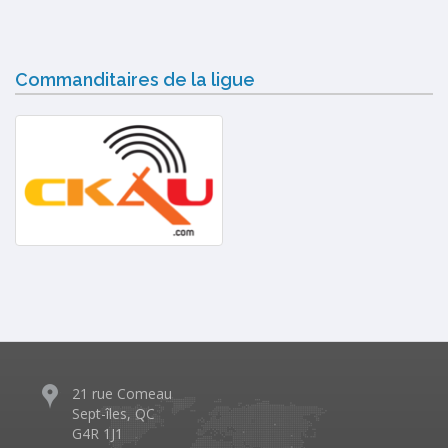
Commanditaires de la ligue
21 rue Comeau
Sept-îles, QC
G4R 1J1