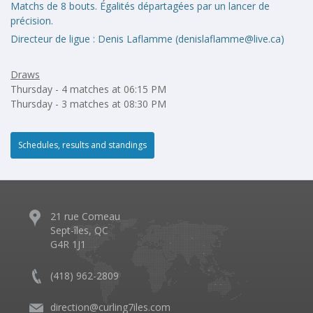
Matchs de 8 bouts. Égalités départagées par un lancer de
précision.
Directeur de ligue : Denis Laflamme (
denislaflamme@live.ca
)
Draws
Thursday - 4 matches at 06:15 PM
Thursday - 3 matches at 08:30 PM
Schedules, results and standings
21 rue Comeau
Sept-îles, QC
G4R 1J1
(418) 962-2809
direction@curling7iles.com