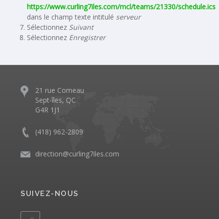
https://www.curling7iles.com/mcl/teams/21330/schedule.ics
dans le champ texte intitulé
serveur
Sélectionnez
Suivant
Sélectionnez
Enregistrer
21 rue Comeau
Sept-îles, QC
G4R 1J1
(418) 962-2809
direction@curling7iles.com
SUIVEZ-NOUS