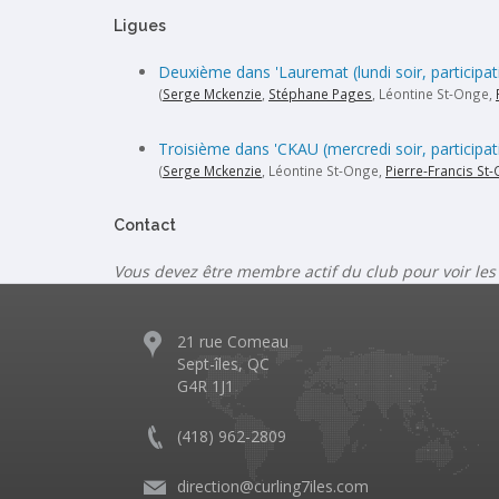
Ligues
Deuxième dans 'Lauremat (lundi soir, participat
(
Serge Mckenzie
,
Stéphane Pages
, Léontine St-Onge,
Troisième dans 'CKAU (mercredi soir, participat
(
Serge Mckenzie
, Léontine St-Onge,
Pierre-Francis St
Contact
Vous devez être membre actif du club pour voir les
21 rue Comeau
Sept-îles, QC
G4R 1J1
(418) 962-2809
direction@curling7iles.com