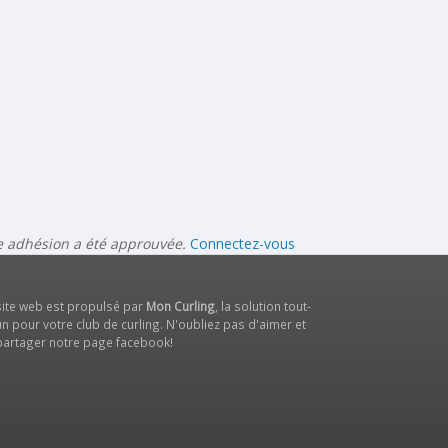
re adhésion a été approuvée.
Connectez-vous
site web est propulsé par
Mon Curling
, la solution tout-
n pour votre club de curling. N'oubliez pas d'aimer et
partager notre
page facebook
!