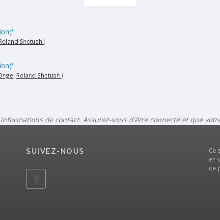
ion)'
Roland Shetush
)
ion)'
-Onge
,
Roland Shetush
)
 informations de contact. Assurez-vous d'être connecté et que vot
Ce 
SUIVEZ-NOUS
en-u
de 