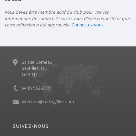
Vous devez être membre actif du club pour voir les
informations de contact. Assurez-vous d'être connecté et que
votre adhésion a été approuvée.
Connectez-vous
21 rue Comeau
Sept-îles, QC
G4R 1J1
(418) 962-2809
direction@curling7iles.com
SUIVEZ-NOUS