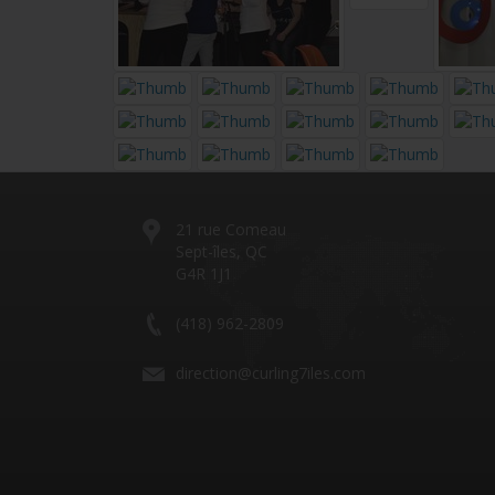
21 rue Comeau
Sept-îles, QC
G4R 1J1
(418) 962-2809
direction@curling7iles.com