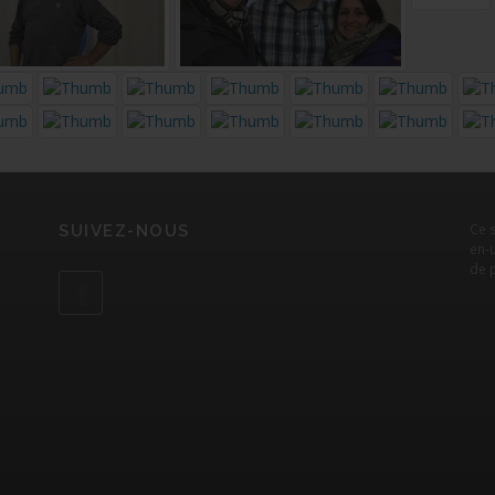
Ce 
SUIVEZ-NOUS
en-u
de 