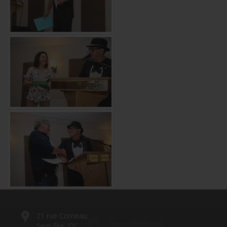
21 rue Comeau
Sept-îles, QC