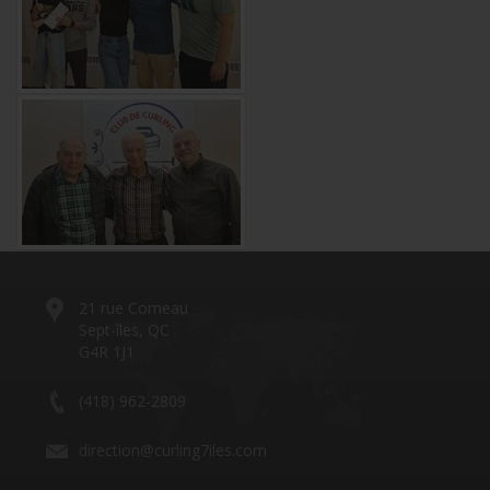
21 rue Comeau
Sept-îles, QC
G4R 1J1
(418) 962-2809
direction@curling7iles.com