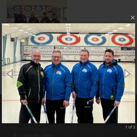
×
21 rue Comeau
Sept-îles, QC
G4R 1J1
1 of 3
(418) 962-2809